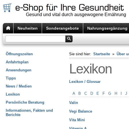
Gesund und vital durch ausgewogene Ernährung
Neuheiten
Sonderangebote
Nahrungsergänzung
Öffnungszeiten
Sie sind hier:
Startseite
»
Über u
Anfahrtsplan
Lexikon
Anwendungen
Tipps
Lexikon / Glossar
News / Medien
A
B
C
D
E
F
G
H
I
J
Lexikon
Persönliche Beratung
Valin
Informationen, Fakten und
Vegi Balance
Berichte
Vita Mini
Vitamin A