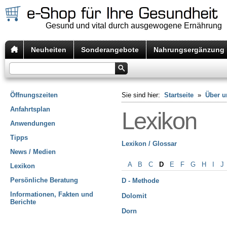
Gesund und vital durch ausgewogene Ernährung
Neuheiten
Sonderangebote
Nahrungsergänzung
Öffnungszeiten
Sie sind hier:
Startseite
»
Über u
Anfahrtsplan
Lexikon
Anwendungen
Tipps
Lexikon / Glossar
News / Medien
A
B
C
D
E
F
G
H
I
J
Lexikon
Persönliche Beratung
D - Methode
Informationen, Fakten und
Dolomit
Berichte
Dorn