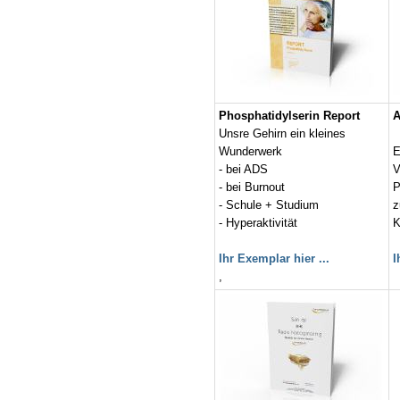
Phosphatidylserin Report
A
Unsre Gehirn ein kleines
Wunderwerk
E
- bei ADS
V
- bei Burnout
P
- Schule + Studium
z
- Hyperaktivität
K
Ihr Exemplar hier ...
I
,