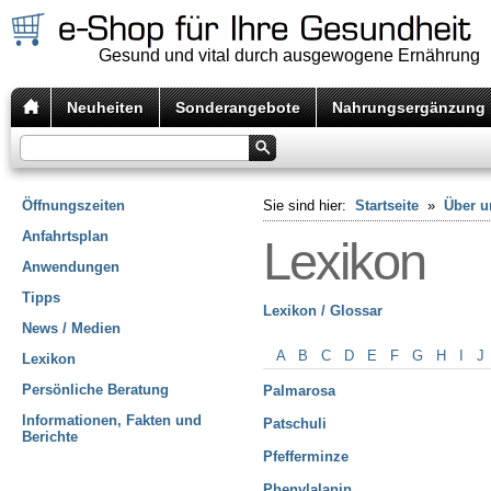
Gesund und vital durch ausgewogene Ernährung
Neuheiten
Sonderangebote
Nahrungsergänzung
Öffnungszeiten
Sie sind hier:
Startseite
»
Über u
Anfahrtsplan
Lexikon
Anwendungen
Tipps
Lexikon / Glossar
News / Medien
A
B
C
D
E
F
G
H
I
J
Lexikon
Persönliche Beratung
Palmarosa
Informationen, Fakten und
Patschuli
Berichte
Pfefferminze
Phenylalanin