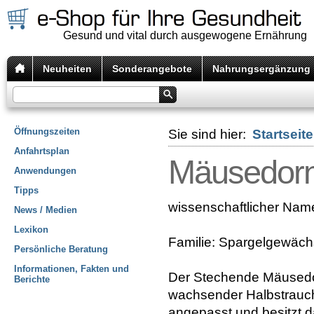
Gesund und vital durch ausgewogene Ernährung
Neuheiten
Sonderangebote
Nahrungsergänzung
Öffnungszeiten
Sie sind hier:
Startseite
Anfahrtsplan
Mäusedor
Anwendungen
Tipps
wissenschaftlicher Nam
News / Medien
Lexikon
Familie: Spargelgewäc
Persönliche Beratung
Informationen, Fakten und
Der Stechende Mäusedor
Berichte
wachsender Halbstrauch
angepasst und besitzt d