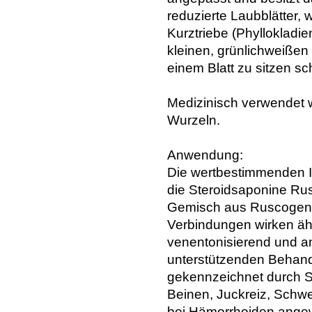
reduzierte Laubblätter, 
Kurztriebe (Phyllokladi
kleinen, grünlichweißen 
einem Blatt zu sitzen sc
Medizinisch verwendet 
Wurzeln.
Anwendung:
Die wertbestimmenden I
die Steroidsaponine Rus
Gemisch aus Ruscogeni
Verbindungen wirken äh
venentonisierend und a
unterstützenden Behandl
gekennzeichnet durch 
Beinen, Juckreiz, Schw
bei Hämorrhoiden angew